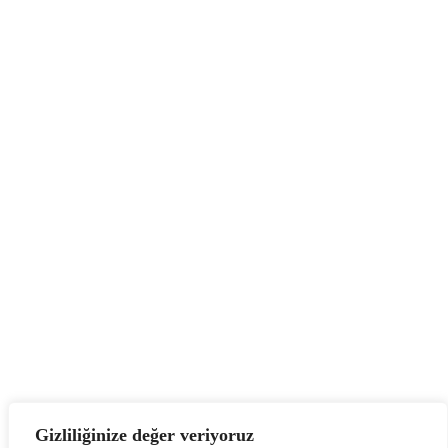
Mafsal Seçim Uygulamamız Yayında !!
Mayıs 12, 2025
Gizliliğinize değer veriyoruz