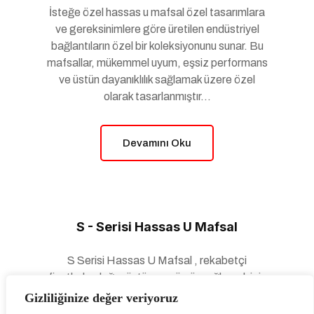
İsteğe özel hassas u mafsal özel tasarımlara
ve gereksinimlere göre üretilen endüstriyel
bağlantıların özel bir koleksiyonunu sunar. Bu
mafsallar, mükemmel uyum, eşsiz performans
ve üstün dayanıklılık sağlamak üzere özel
olarak tasarlanmıştır...
Devamını Oku
S - Serisi Hassas U Mafsal
S Serisi Hassas U Mafsal , rekabetçi
fiyatlarla olağanüstü uzun ömür sağlamak için
üzerinde çalışılan hassas ürünlerdir. Bu
Gizliliğinize değer veriyoruz
olağanüstü ürün, yüksek hassasiyete sahip